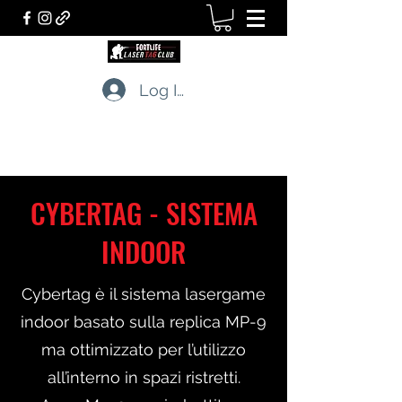
Log In
LASERTAG CLUB
The professionals of tactical games
CYBERTAG - SISTEMA
INDOOR
Cybertag è il sistema lasergame
indoor basato sulla replica MP-9
ma ottimizzato per l’utilizzo
all’interno in spazi ristretti.